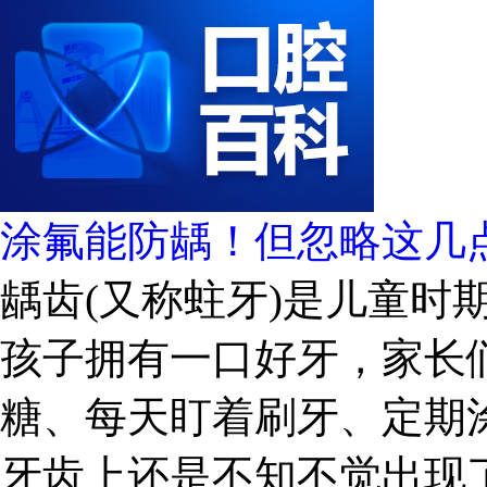
涂氟能防龋！但忽略这几
龋齿(又称蛀牙)是儿童时
孩子拥有一口好牙，家长
糖、每天盯着刷牙、定期
牙齿上还是不知不觉出现